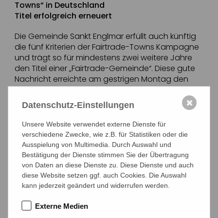
Towns“ in Deutschland
Titel erfolgreich erneuert
Die Gemeinde Sankt Englmar erfüllt auch künftig
die fünf Kriterien der Fairtrade-Towns Kampagne
und trägt so für mindestens zwei weitere Jahre
den Titel einer „Fairtrade-Gemeinde“. Diese gute
Nachricht erreichte am gestrigen Montag den
Sprecher der Steuerungsgruppe, Bernhard
Englberger per E-Mail, der sie auch gleich an seine
✖
Datenschutz-Einstellungen
Mitstreiter in der örtlichen Steuerungsgruppe
weitergab.
Unsere Website verwendet externe Dienste für
verschiedene Zwecke, wie z.B. für Statistiken oder die
Bürgermeister Anton Piermeier freute sich über die
Ausspielung von Multimedia. Durch Auswahl und
Verlängerung des Titels sehr: „Die Aktualisierung
Bestätigung der Dienste stimmen Sie der Übertragung
der Auszeichnung ist ein schönes Zeugnis für die
von Daten an diese Dienste zu. Diese Dienste und auch
nachhaltige Verankerung des fairen Handels in
diese Website setzen ggf. auch Cookies. Die Auswahl
Sankt Englmar. Ein großer Dank gilt allen
kann jederzeit geändert und widerrufen werden.
Beteiligten aus der Steuerungsgruppe, die für das
gemeinsame Ziel konstruktiv und eng
Externe Medien
zusammenarbeiten. Steuerungsgruppe und