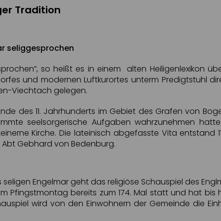
ger Tradition
ar seliggesprochen
sprochen”, so heißt es in einem alten Heiligenlexikon üb
rfes und modernen Luftkurortes unterm Predigtstuhl dir
en-Viechtach gelegen.
Ende des 11. Jahrhunderts im Gebiet des Grafen von Boge
immte seelsorgerische Aufgaben wahrzunehmen hatte
teinerne Kirche. Die lateinisch abgefasste Vita entstand 1
n Abt Gebhard von Bedenburg.
seligen Engelmar geht das religiöse Schauspiel des Englm
am Pfingstmontag bereits zum 174. Mal statt und hat bis 
 Schauspiel wird von den Einwohnern der Gemeinde die Ei