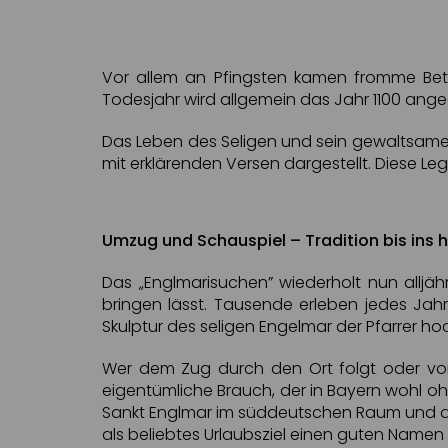
Vor allem an Pfingsten kamen fromme Beter
Todesjahr wird allgemein das Jahr 1100 ang
Das Leben des Seligen und sein gewaltsames 
mit erklärenden Versen dargestellt. Diese L
Umzug und Schauspiel – Tradition bis ins 
Das „Englmarisuchen” wiederholt nun alljähr
bringen lässt. Tausende erleben jedes Ja
Skulptur des seligen Engelmar der Pfarrer h
Wer dem Zug durch den Ort folgt oder von
eigentümliche Brauch, der in Bayern wohl o
Sankt Englmar im süddeutschen Raum und au
als beliebtes Urlaubsziel einen guten Namen