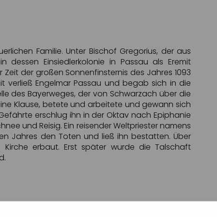
rlichen Familie. Unter Bischof Gregorius, der aus
 dessen Einsiedlerkolonie in Passau als Eremit
 Zeit der großen Sonnenfinsternis des Jahres 1093
t verließ Engelmar Passau und begab sich in die
telle des Bayerweges, der von Schwarzach über die
eine Klause, betete und arbeitete und gewann sich
 Gefährte erschlug ihn in der Oktav nach Epiphanie
nee und Reisig. Ein reisender Weltpriester namens
en Jahres den Toten und ließ ihn bestatten. Über
e Kirche erbaut. Erst später wurde die Talschaft
d.