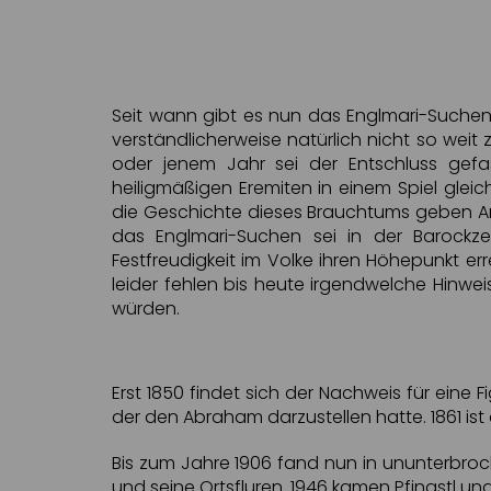
Seit wann gibt es nun das Englmari-Suchen?
verständlicherweise natürlich nicht so weit
oder jenem Jahr sei der Entschluss gef
heiligmäßigen Eremiten in einem Spiel gleic
die Geschichte dieses Brauchtums geben Ar
das Englmari-Suchen sei in der Barockzei
Festfreudigkeit im Volke ihren Höhepunkt er
leider fehlen bis heute irgendwelche Hinwe
würden.
Erst 1850 findet sich der Nachweis für eine
der den Abraham darzustellen hatte. 1861 ist
Bis zum Jahre 1906 fand nun in ununterbroc
und seine Ortsfluren. 1946 kamen Pfingstl un