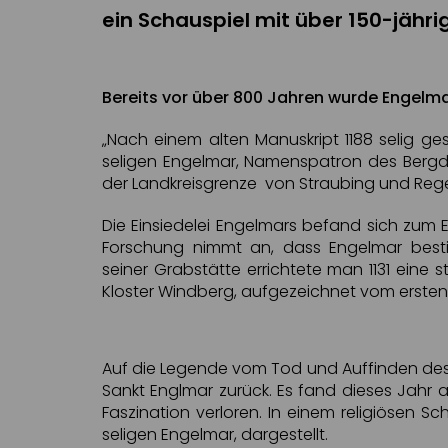
ein Schauspiel mit über 150-jähri
Bereits vor über 800 Jahren wurde Engelm
„Nach einem alten Manuskript 1188 selig ge
seligen Engelmar, Namenspatron des Bergdo
der Landkreisgrenze von Straubing und Reg
Die Einsiedelei Engelmars befand sich zum 
Forschung nimmt an, dass Engelmar best
seiner Grabstätte errichtete man 1131 eine s
Kloster Windberg, aufgezeichnet vom erste
Auf die Legende vom Tod und Auffinden des 
Sankt Englmar zurück. Es fand dieses Jahr 
Faszination verloren. In einem religiösen
seligen Engelmar, dargestellt.