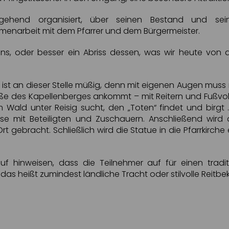
tgehend organisiert, über seinen Bestand und se
menarbeit mit dem Pfarrer und dem Bürgermeister.
ns, oder besser ein Abriss dessen, was wir heute von 
ist an dieser Stelle müßig, denn mit eigenen Augen mus
uße des Kapellenberges ankommt – mit Reitern und Fußvo
 Wald unter Reisig sucht, den „Toten“ findet und birgt .
se mit Beteiligten und Zuschauern. Anschließend wir
Ort gebracht. Schließlich wird die Statue in die Pfarrkir
f hinweisen, dass die Teilnehmer auf für einen traditi
s heißt zumindest ländliche Tracht oder stilvolle Reitbek