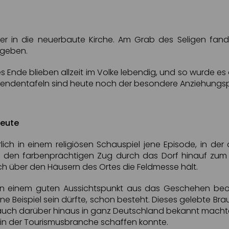
 in die neuerbaute Kirche. Am Grab des Seligen fanden 
egeben.
Ende blieben allzeit im Volke lebendig, und so wurde es a
egendentafeln sind heute noch der besondere Anziehungspu
heute
lich in einem religiösen Schauspiel jene Episode, in der
hr den farbenprächtigen Zug durch das Dorf hinauf zum
och über den Häusern des Ortes die Feldmesse hält.
 einem guten Aussichtspunkt aus das Geschehen beoba
hne Beispiel sein dürfte, schon besteht. Dieses gelebte
ch darüber hinaus in ganz Deutschland bekannt machte. 
 in der Tourismusbranche schaffen konnte.