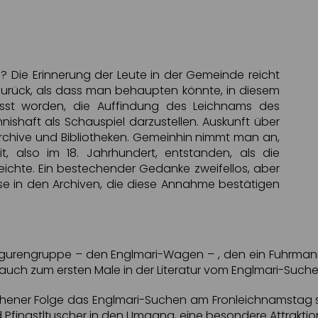
 Die Erinnerung der Leute in der Gemeinde reicht
 zurück, als dass man behaupten könnte, in diesem
asst worden, die Auffindung des Leichnams des
hnishaft als Schauspiel darzustellen. Auskunft über
chive und Bibliotheken. Gemeinhin nimmt man an,
t, also im 18. Jahrhundert, entstanden, als die
reichte. Ein bestechender Gedanke zweifellos, aber
ise in den Archiven, die diese Annahme bestätigen
 Figurengruppe – den Englmari-Wagen – , den ein Fuhrmann
 auch zum ersten Male in der Literatur vom Englmari-Suche
hener Folge das Englmari-Suchen am Fronleichnamstag st
d Pfingstltuscher in den Umgang, eine besondere Attraktio