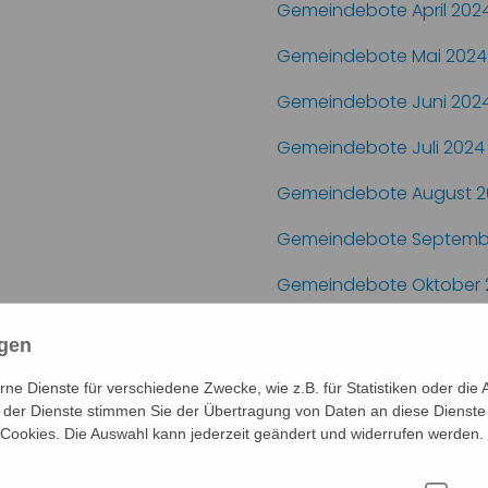
Gemeindebote April 202
Gemeindebote Mai 2024
Gemeindebote Juni 202
Gemeindebote Juli 2024
Gemeindebote August 2
Gemeindebote Septemb
Gemeindebote Oktober 
Gemeindebote Novembe
ngen
Gemeindebote Dezembe
e Dienste für verschiedene Zwecke, wie z.B. für Statistiken oder die 
der Dienste stimmen Sie der Übertragung von Daten an diese Dienste
 Cookies. Die Auswahl kann jederzeit geändert und widerrufen werden.
im Jahr 2023
Übersicht über 