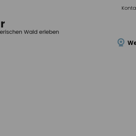
Konta
W