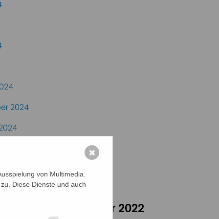
4
4
024
er 2024
2024
r 2024
✖
r 2024
Ausspielung von Multimedia.
 zu. Diese Dienste und auch
die Ausgaben im Jahr 2022