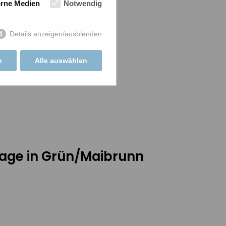
erne Medien
Notwendig
Details anzeigen/ausblenden
n
Alle auswählen
hszell
age in Grün/Maibrunn