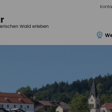
Konta
W