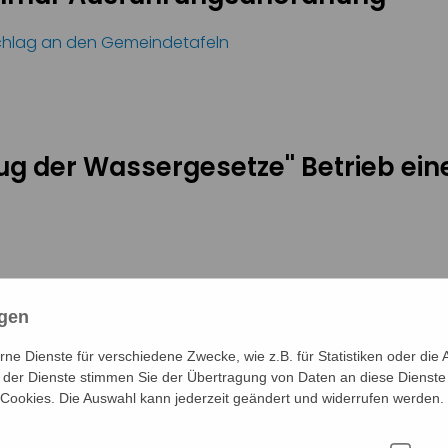
chlag an den Gemeindetafeln
ug der Wassergesetze'' Betrieb ei
 Betriebs einer Beschneiungsanlage
ngen
e Dienste für verschiedene Zwecke, wie z.B. für Statistiken oder die 
htliche Erlaubnis Dilger
der Dienste stimmen Sie der Übertragung von Daten an diese Dienste
 Cookies. Die Auswahl kann jederzeit geändert und widerrufen werden.