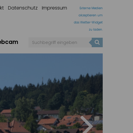
kt
Datenschutz
Impressum
Externe Medien
akzeptieren um
das Wetter-Widget
zu laden.
ebcam