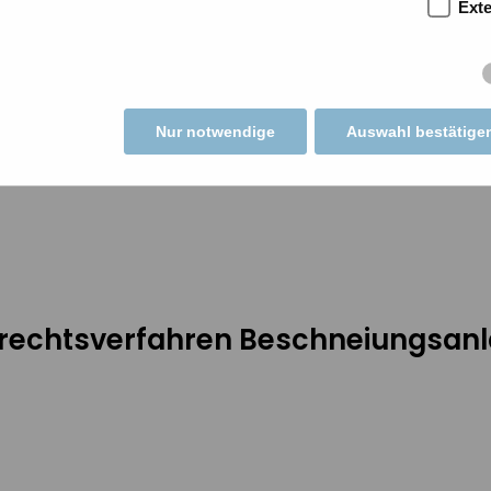
Ext
er
Nur notwendige
Auswahl bestätige
chtsverfahren Eidenschink, Münc
chtsverfahren Beschneiungsanl
m