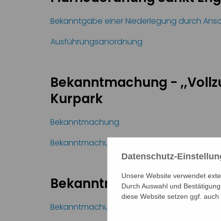
Bekanntgabe einer Niederlegung durch Ans
Ausführungsanordnung
Bekanntmachung - ,,Vollz
Kurpark
Bekanntmachung
Bekanntmachung über die Genehmigung des
Datenschutz-Einstellu
Unsere Website verwendet extern
Bekanntmachung Wasserrec
Durch Auswahl und Bestätigung 
diese Website setzen ggf. auch
Bekanntmachung