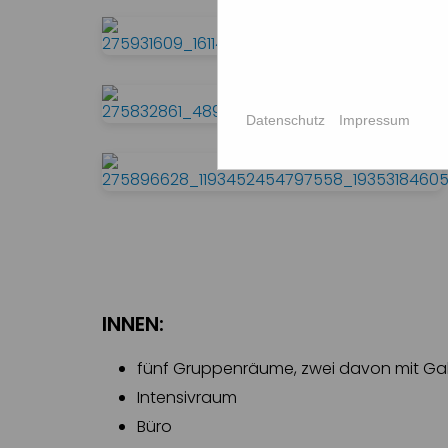
Datenschutz
Impressum
INNEN:
fünf Gruppenräume, zwei davon mit Gal
Intensivraum
Büro