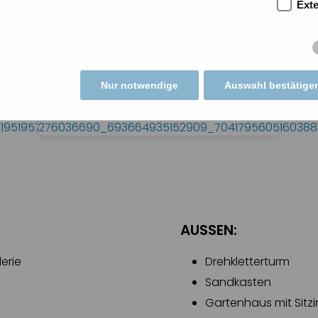
Ext
Nur notwendige
Auswahl bestätige
AUSSEN:
erie
Drehkletterturm
Sandkasten
Gartenhaus mit Sitz