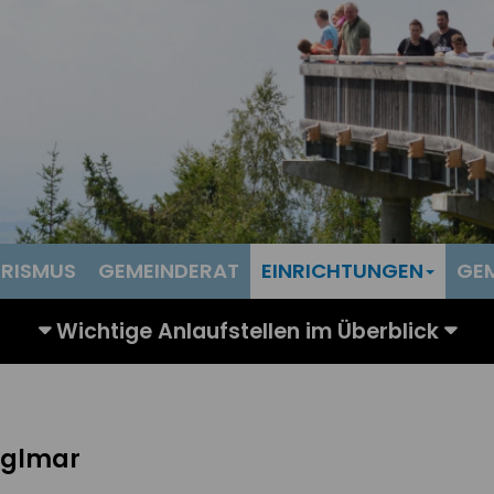
RISMUS
GEMEINDERAT
EINRICHTUNGEN
GE
nglmar