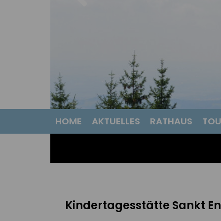
HOME
AKTUELLES
RATHAUS
TOU
Kindertagesstätte Sankt E