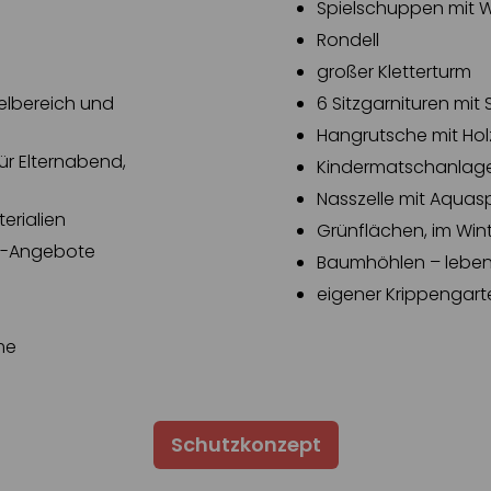
Spielschuppen mit 
Rondell
großer Kletterturm
ielbereich und
6 Sitzgarnituren mi
Hangrutsche mit Ho
ür Elternabend,
Kindermatschanlag
Nasszelle mit Aquas
rialien
Grünflächen, im Win
tt-Angebote
Baumhöhlen – leben
eigener Krippengart
me
Schutzkonzept