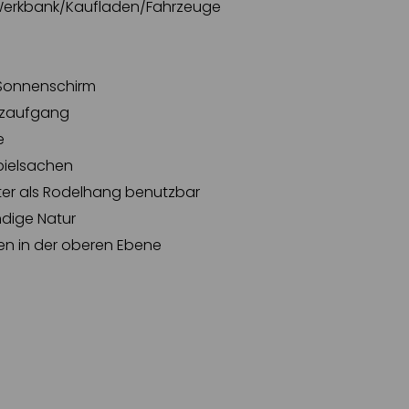
Werkbank/Kaufladen/Fahrzeuge
t Sonnenschirm
lzaufgang
e
pielsachen
ter als Rodelhang benutzbar
dige Natur
en in der oberen Ebene