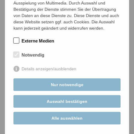
Ausspielung von Multimedia. Durch Auswahl und
Die Gemeinde Sankt Englmar hat hierfür
Bestätigung der Dienste stimmen Sie der Übertragung
umfangreiche Fördermittel
generieren können
von Daten an diese Dienste zu. Diese Dienste und auch
und bereits ein Vergabeverfahren für die
diese Website setzen ggf. auch Cookies. Die Auswahl
Planungsleistungen durchgeführt. Gemeinsam
kann jederzeit geändert und widerrufen werden.
mit den Stadtwerken Bogen GmbH und dem
Ingenieurbüro Frequentum aus München soll nun
Externe Medien
dieser Kommunale Wärmeplan erstellt werden.
Notwendig
Hierbei sind im Rahmen der Wärmeplanung die
Öffentlichkeit sowie alle Behörden und Träger
Details anzeigen/ausblenden
öffentlicher Belange, deren Aufgabenbereiche
durch die Wärmeplanung berührt werden, zu
beteiligen. Insbesondere von Großverbrauchern
Nur notwendige
und Gewerbebetrieben waren wir auf die
Mitwirkung angewiesen; selbstverständlich durfte
Auswahl bestätigen
sich auch jeder interessierte Bürger mit
einbringen.
Alle auswählen
Wir bedanken uns herzlich für die rege Mitwirkung
aller Beteilgter, unserer Betriebe und vor allem bei