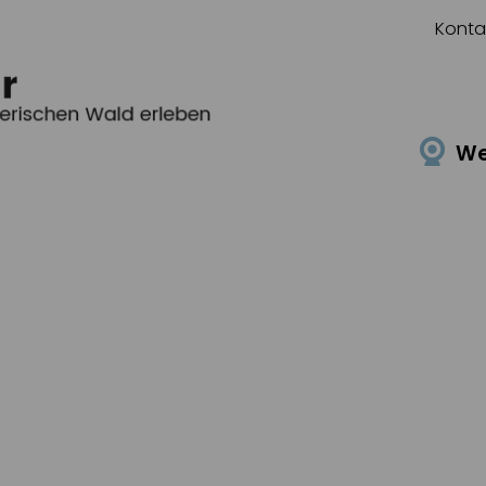
Konta
W