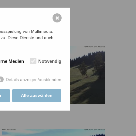
✖
Ausspielung von Multimedia.
 zu. Diese Dienste und auch
erne Medien
Notwendig
Details anzeigen/ausblenden
n
Alle auswählen
9 Uhr